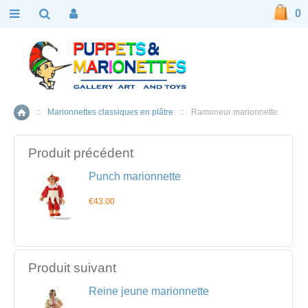
0
::
Marionnettes classiques en plâtre
::
Ramoneur marionnette
Accueil
Produit précédent
Punch marionnette
€43.00
Produit suivant
Reine jeune marionnette