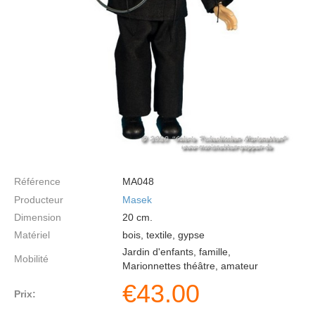
Référence
MA048
Producteur
Masek
Dimension
20
cm.
Matériel
bois, textile, gypse
Jardin d'enfants, famille,
Mobilité
Marionnettes théâtre, amateur
€
43.00
Prix: