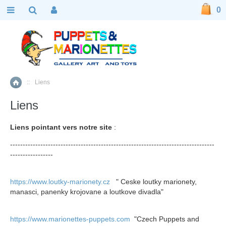
0
::
Liens
Accueil
Liens
Liens pointant vers notre site
:
---------------------------------------------------------------------------------
-----------------
https://www.loutky-marionety.cz
" Ceske loutky marionety,
manasci, panenky krojovane a loutkove divadla"
https://www.marionettes-puppets.com
"Czech Puppets and