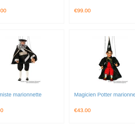
.00
€99.00
miste marionnette
Magicien Potter marionne
00
€43.00