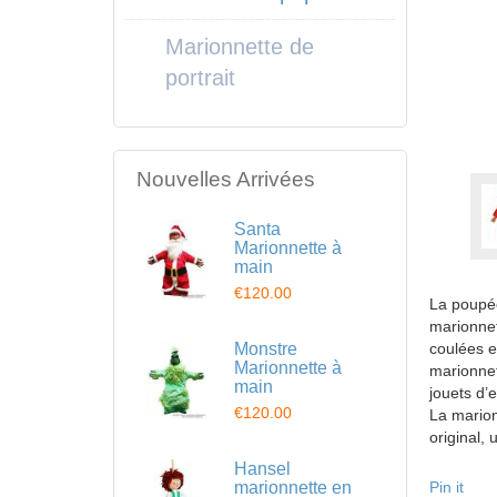
Marionnette de
portrait
Nouvelles Arrivées
Santa
Marionnette à
main
€120.00
La poupée
marionnet
Monstre
coulées e
Marionnette à
marionnet
main
jouets d’
€120.00
La marion
original, 
Hansel
marionnette en
Pin it