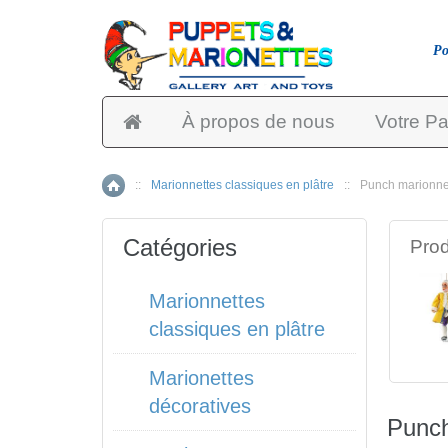
Po
À propos de nous
Votre Pa
::
Marionnettes classiques en plâtre
::
Punch marionne
Accueil
Catégories
Prod
Marionnettes
classiques en plâtre
Marionettes
décoratives
Punch