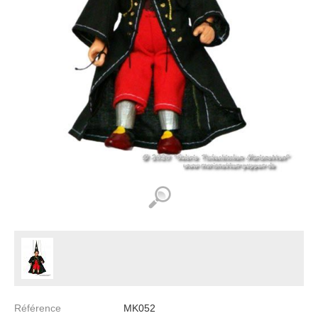
Référence
MK052