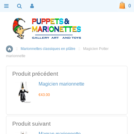
0
::
Marionnettes classiques en plâtre
::
Magicien Potter
Accueil
marionnette
Produit précédent
Magicien marionnette
€43.00
Produit suivant
Maman marionnette