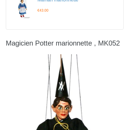
€43.00
Magicien Potter marionnette , MK052