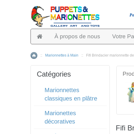
Po
À propos de nous
Votre Pa
::
Marionnettes à Main
::
Fifi Brindacier marionnette d
Accueil
Catégories
Prod
Marionnettes
classiques en plâtre
Marionettes
décoratives
Fifi 