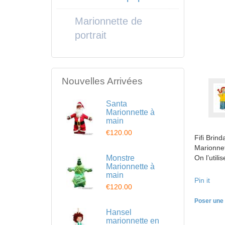
Marionnette de
portrait
Nouvelles Arrivées
Santa
Marionnette à
main
€120.00
Fifi Brin
Marionnet
Monstre
On l’util
Marionnette à
main
Pin it
€120.00
Poser une 
Hansel
marionnette en