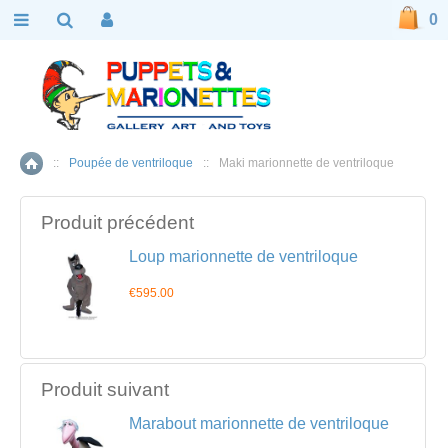
0
::
Poupée de ventriloque
::
Maki marionnette de ventriloque
Accueil
Produit précédent
Loup marionnette de ventriloque
€595.00
Produit suivant
Marabout marionnette de ventriloque