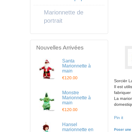
Marionnette de
portrait
Nouvelles Arrivées
Santa
Marionnette à
main
€120.00
Sorcièr L
Il est uti
Monstre
fabriquer
Marionnette à
La marion
main
domestiqu
€120.00
Pin it
Hansel
marionnette en
Poser une 