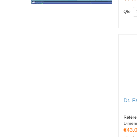
Qté
Dr. F
Référ
Dimen
€43.