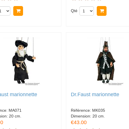
Acheter
Qté
Acheter
aust marionnette
Dr.Faust marionnette
ence:
MA071
Référence:
MK035
sion:
20 cm.
Dimension:
20 cm.
00
€43.00