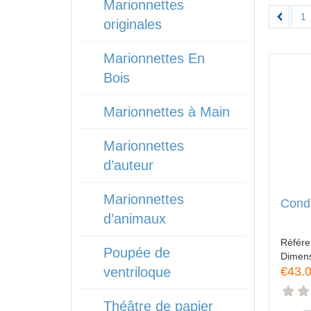
Marionnettes
1
originales
Marionnettes En
Bois
Marionnettes à Main
Marionnettes
d’auteur
Marionnettes
Condu
d’animaux
Référ
Poupée de
Dimen
€43.
ventriloque
Théâtre de papier