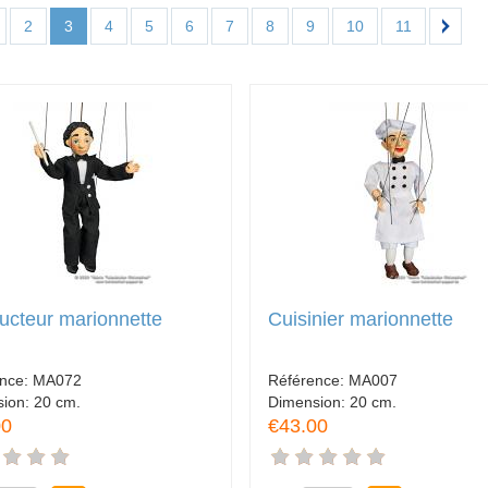
2
3
4
5
6
7
8
9
10
11
cteur marionnette
Cuisinier marionnette
ence:
MA072
Référence:
MA007
sion:
20 cm.
Dimension:
20 cm.
00
€43.00