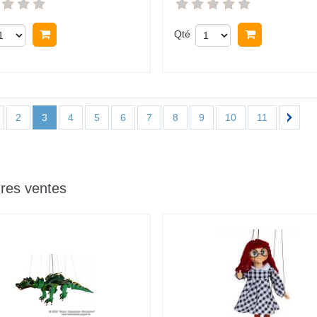
Acheter
Qté
Acheter
2
3
4
5
6
7
8
9
10
11
ures ventes