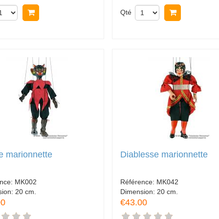
Acheter
Qté
Acheter
e marionnette
Diablesse marionnette
ence:
MK002
Référence:
MK042
sion:
20 cm.
Dimension:
20 cm.
00
€43.00