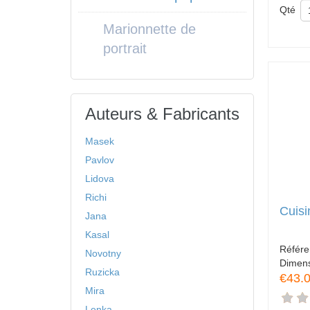
Qté
Marionnette de
portrait
Auteurs & Fabricants
Masek
Pavlov
Lidova
Richi
Cuisi
Jana
Kasal
Référ
Novotny
Dimen
Ruzicka
€43.
Mira
Lenka