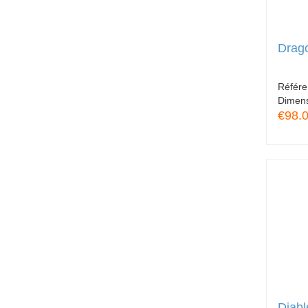
Drag
Référ
Dimen
€98.
Diabl