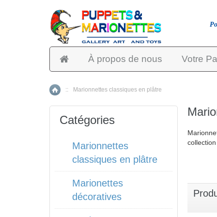
Po
À propos de nous
Votre Pa
::
Marionnettes classiques en plâtre
Accueil
Mario
Catégories
Marionnet
collectio
Marionnettes
classiques en plâtre
Marionettes
Produ
décoratives