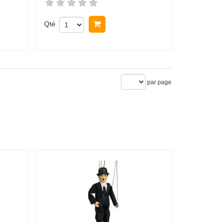
Qté
Acheter
par page