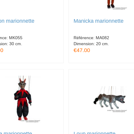
on marionnette
Manicka marionnette
ence:
MK055
Référence:
MA082
sion:
30 cm.
Dimension:
20 cm.
00
€47.00
e marionnette
Loup marionnette