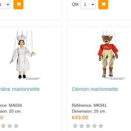
Acheter
Qté
Acheter
nière marionnette
Démon marionnette
ence:
MA034
Référence:
MK041
sion:
20 cm.
Dimension:
20 cm.
00
€43.00