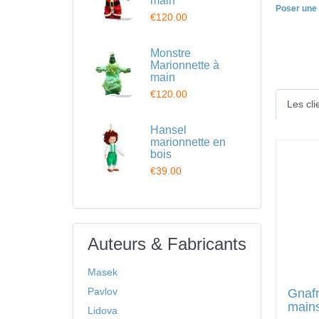
main
Poser une 
€120.00
Monstre
Marionnette à
main
€120.00
Les cl
Hansel
marionnette en
bois
€39.00
Auteurs & Fabricants
Masek
Pavlov
Gnafr
main
Lidova