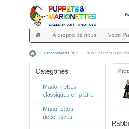
Po
À propos de nous
Votre Pa
::
Marionnettes d’auteur
::
Rabbin marionnette poupé
Accueil
Catégories
Prod
Marionnettes
classiques en plâtre
Marionettes
décoratives
Rabbi