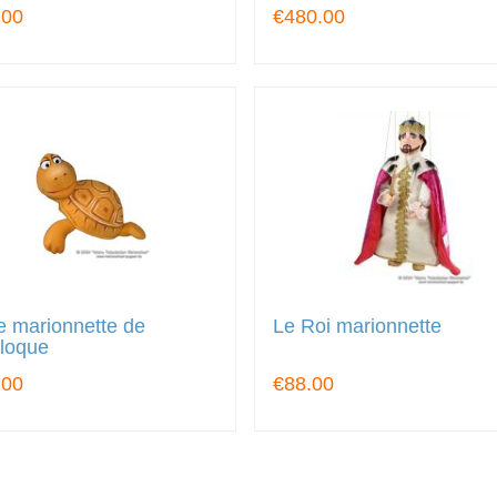
.00
€480.00
e marionnette de
Le Roi marionnette
iloque
.00
€88.00