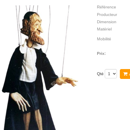
Référence
Producteur
Dimension
Matériel
Mobilité
Prix:
Qté