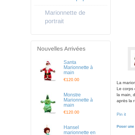
Marionnette de
portrait
Nouvelles Arrivées
Santa
Marionnette à
main
€120.00
La marion
Le corps d
Monstre
la main, 
Marionnette à
après la 
main
€120.00
Pin it
Poser une 
Hansel
marionnette en