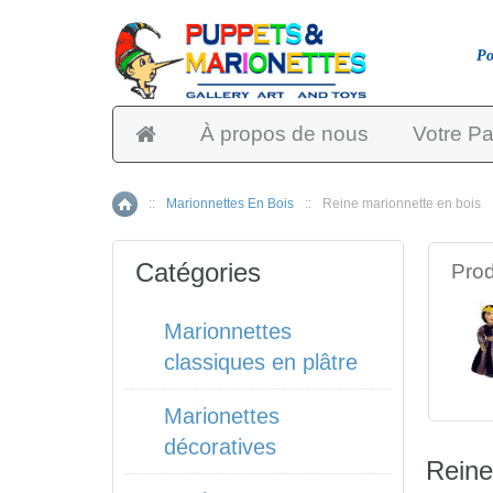
Po
À propos de nous
Votre Pa
::
Marionnettes En Bois
::
Reine marionnette en bois
Accueil
Catégories
Prod
Marionnettes
classiques en plâtre
Marionettes
décoratives
Reine