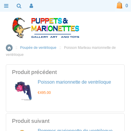
0
::
Poupée de ventriloque
::
Poisson Marteau marionnette de
Accueil
ventriloque
Produit précédent
Poisson marionnette de ventriloque
€495.00
Produit suivant
Pommes marionnette de ventriloque