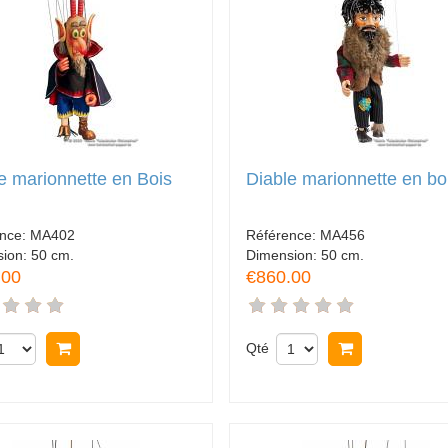
e marionnette en Bois
Diable marionnette en bo
ence:
MA402
Référence:
MA456
sion:
50 cm.
Dimension:
50 cm.
.00
€860.00
Acheter
Qté
Acheter