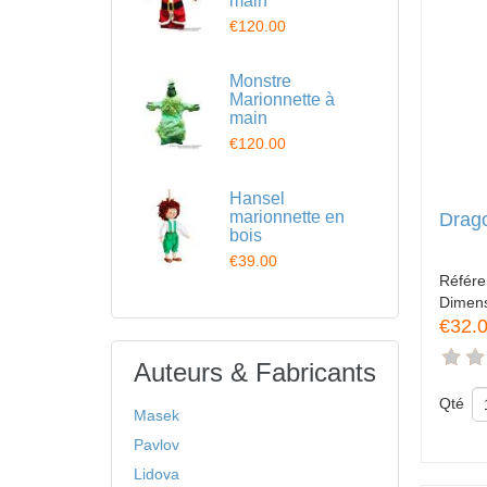
main
€120.00
Monstre
Marionnette à
main
€120.00
Hansel
marionnette en
Drago
bois
€39.00
Référ
Dimen
€32.
Auteurs & Fabricants
Qté
Masek
Pavlov
Lidova