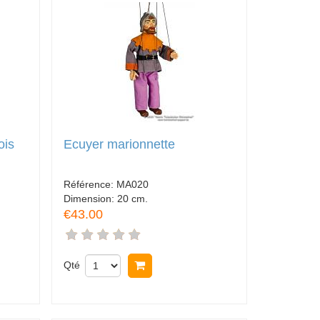
ois
Ecuyer marionnette
Référence:
MA020
Dimension:
20 cm.
€43.00
Qté
Acheter