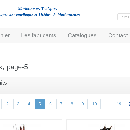
Marionnettes Tchèques
upée de ventriloque et Théâtre de Marionnettes
nier
Les fabricants
Catalogues
Contact
, page-5
its
2
3
4
5
6
7
8
9
10
...
19