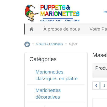
Po
À propos de nous
Votre Pa
::
Auteurs & Fabricants
::
Masek
Accueil
Masek
Catégories
Produ
Marionnettes
classiques en plâtre
1
Marionettes
décoratives