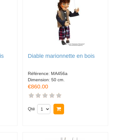
is
Diable marionnette en bois
Référence:
MA456a
Dimension:
50 cm.
€860.00
Qté
Acheter