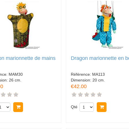
n marionnette de mains
Dragon marionnette en b
ence:
MAM30
Référence:
MA113
sion:
26 cm.
Dimension:
20 cm.
00
€42.00
Acheter
Qté
Acheter