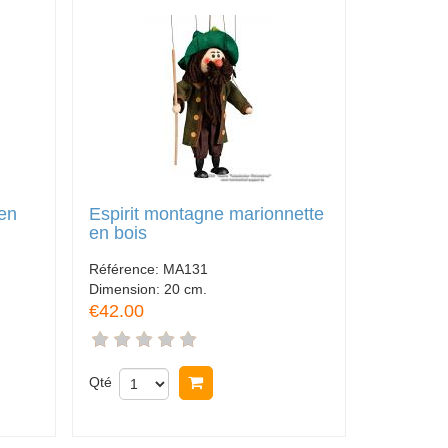
 en
Espirit montagne marionnette
en bois
Référence:
MA131
Dimension:
20 cm.
€42.00
Qté
Acheter