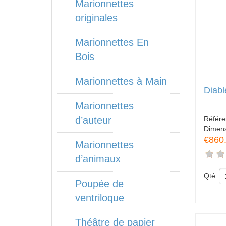
Marionnettes
originales
Marionnettes En
Bois
Marionnettes à Main
Diabl
Marionnettes
Référ
d’auteur
Dimen
€860
Marionnettes
d’animaux
Qté
Poupée de
ventriloque
Théâtre de papier