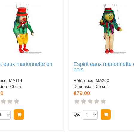
it eaux marionnette en
Espirit eaux marionnette
bois
ence:
MA114
Référence:
MA260
sion:
20 cm.
Dimension:
35 cm.
00
€79.00
Acheter
Qté
Acheter