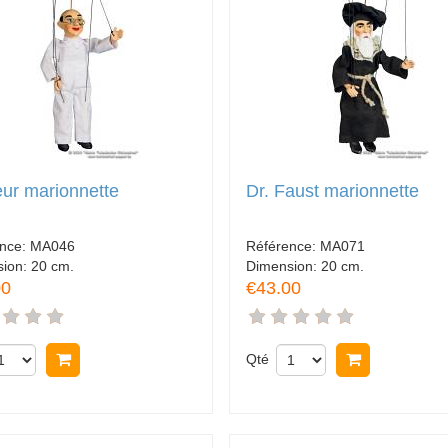
ur marionnette
Dr. Faust marionnette
ence:
MA046
Référence:
MA071
sion:
20 cm.
Dimension:
20 cm.
00
€43.00
Acheter
Qté
Acheter