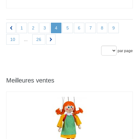
1
2
3
4
5
6
7
8
9
10
...
26
par page
Meilleures ventes