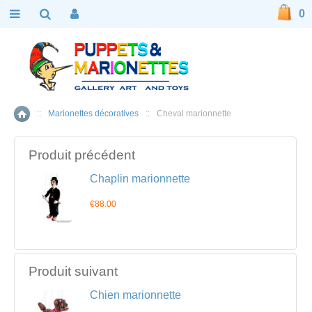
0
::
Marionettes décoratives
::
Cheval marionnette
Accueil
Produit précédent
Chaplin marionnette
€88.00
Produit suivant
Chien marionnette