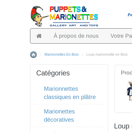
Po
À propos de nous
Votre Pa
::
Marionnettes En Bois
::
Loup marionnette en Bois
Accueil
Catégories
Prod
Marionnettes
classiques en plâtre
Marionettes
décoratives
Loup 