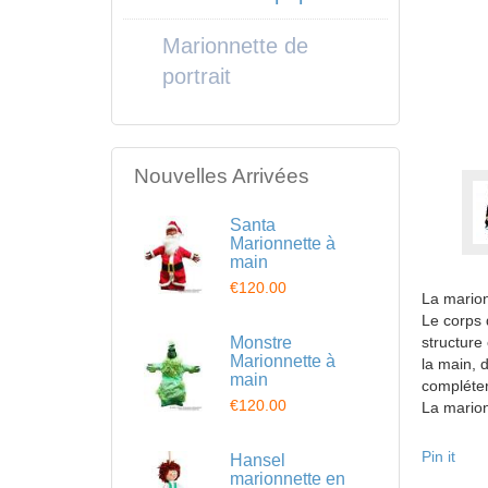
Marionnette de
portrait
Nouvelles Arrivées
Santa
Marionnette à
main
€120.00
La marion
Le corps d
Monstre
structure
Marionnette à
la main, 
main
compléter
€120.00
La marion
Pin it
Hansel
marionnette en