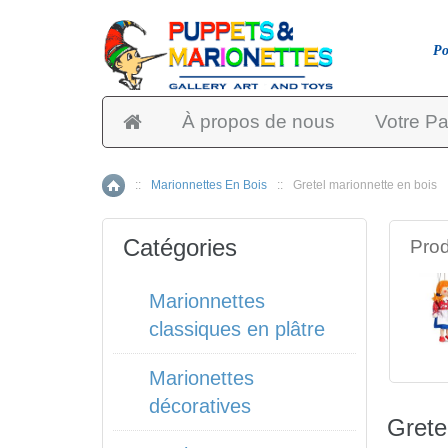
Po
À propos de nous
Votre Pa
::
Marionnettes En Bois
::
Gretel marionnette en bois
Accueil
Catégories
Prod
Marionnettes
classiques en plâtre
Marionettes
décoratives
Grete