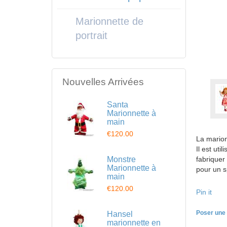
Marionnette de
portrait
Nouvelles Arrivées
Santa
Marionnette à
main
€120.00
La marion
Il est uti
Monstre
fabriquer
Marionnette à
pour un s
main
€120.00
Pin it
Poser une 
Hansel
marionnette en