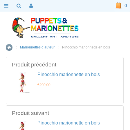
0
::
Marionnettes d’auteur
::
Pinocchio marionnette en bois
Accueil
Produit précédent
Pinocchio marionnette en bois
€290.00
Produit suivant
Pinocchio marionnette en bois