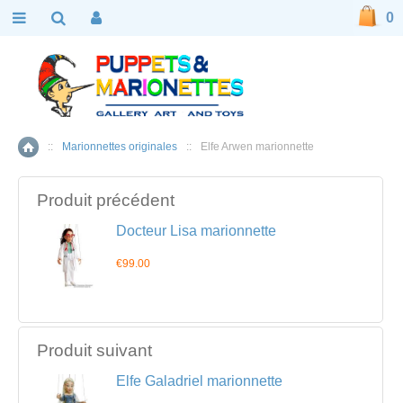
0
::
Marionnettes originales
::
Elfe Arwen marionnette
Accueil
Produit précédent
Docteur Lisa marionnette
€99.00
Produit suivant
Elfe Galadriel marionnette