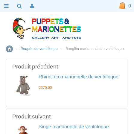
0
::
Poupée de ventriloque
::
Sanglier marionnette de ventriloque
Accueil
Produit précédent
Rhinocero marionnette de ventriloque
€675.00
Produit suivant
Singe marionnette de ventriloque