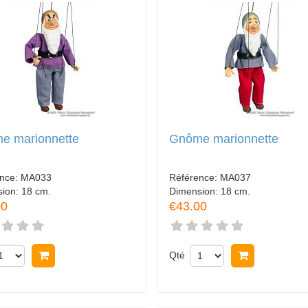
e marionnette
Gnôme marionnette
ence:
MA033
Référence:
MA037
sion:
18 cm.
Dimension:
18 cm.
00
€43.00
Acheter
Qté
Acheter