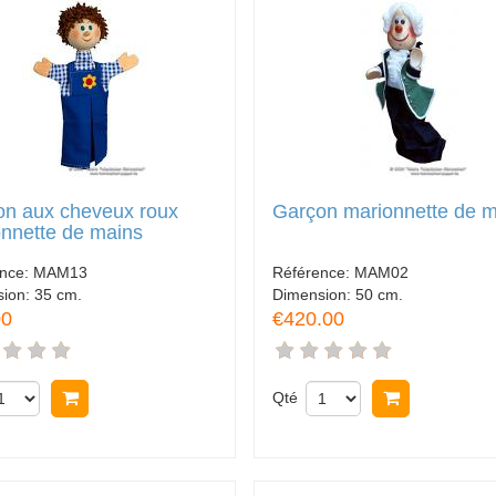
on aux cheveux roux
Garçon marionnette de 
nnette de mains
ence:
MAM13
Référence:
MAM02
sion:
35 cm.
Dimension:
50 cm.
00
€420.00
Acheter
Qté
Acheter