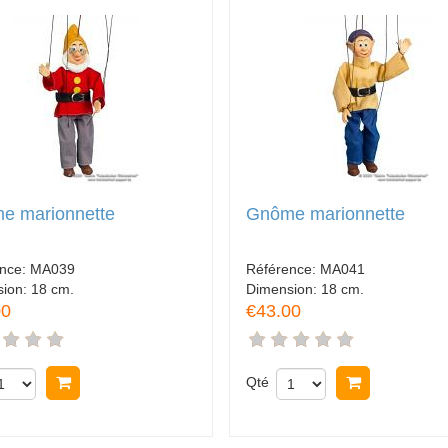
e marionnette
Gnôme marionnette
ence:
MA039
Référence:
MA041
sion:
18 cm.
Dimension:
18 cm.
00
€43.00
Acheter
Qté
Acheter