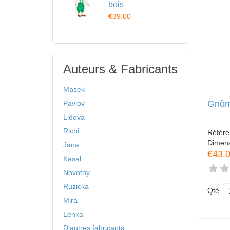
bois
€39.00
Auteurs & Fabricants
Masek
Gnôm
Pavlov
Lidova
Richi
Référ
Dimen
Jana
€43.
Kasal
Novotny
Ruzicka
Qté
Mira
Lenka
D'autres fabricants ...