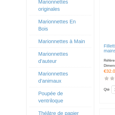
Marionnettes
originales
Marionnettes En
Bois
Marionnettes à Main
Fille
main
Marionnettes
Référ
d’auteur
Dimen
€32.
Marionnettes
d’animaux
Qté
Poupée de
ventriloque
Théâtre de papier