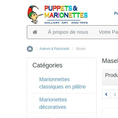
Po
À propos de nous
Votre Pa
::
Auteurs & Fabricants
::
Masek
Accueil
Masek
Catégories
Produ
Marionnettes
classiques en plâtre
1
Marionettes
décoratives