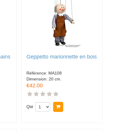
mains
Geppetto marionnette en bois
Référence:
MA108
Dimension:
20 cm.
€42.00
Qté
Acheter