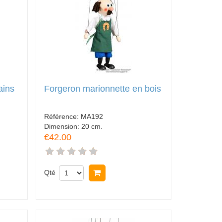
ains
Forgeron marionnette en bois
Référence:
MA192
Dimension:
20 cm.
€42.00
Qté
Acheter