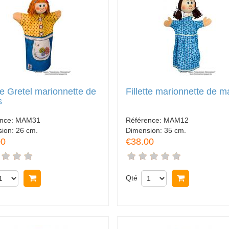
tte Gretel marionnette de
Fillette marionnette de m
s
ence:
MAM31
Référence:
MAM12
sion:
26 cm.
Dimension:
35 cm.
00
€38.00
Acheter
Qté
Acheter