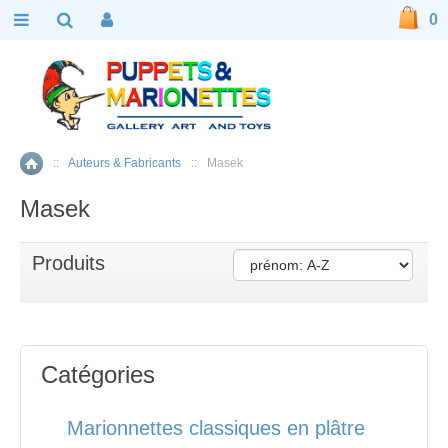
0
::
Auteurs & Fabricants
::
Masek
Accueil
Masek
Produits
Catégories
Marionnettes classiques en plâtre