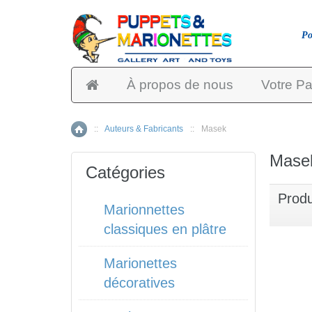
Po
À propos de nous
Votre Pa
::
Auteurs & Fabricants
::
Masek
Accueil
Mase
Catégories
Produ
Marionnettes
classiques en plâtre
Marionettes
décoratives