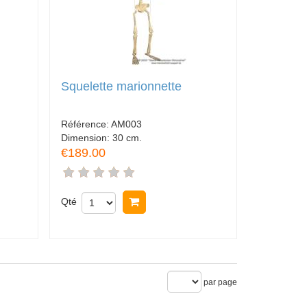
Squelette marionnette
Référence:
AM003
Dimension:
30 cm.
€189.00
Qté
Acheter
par page