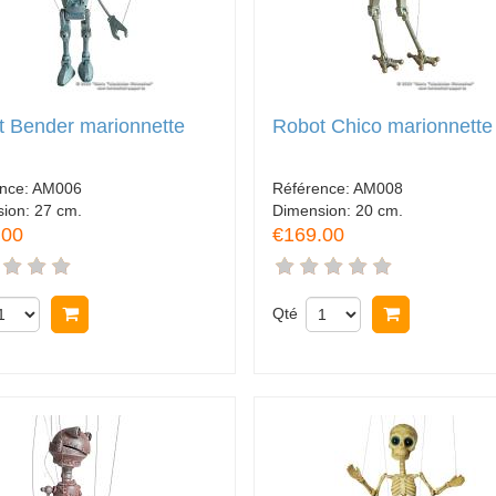
 Bender marionnette
Robot Chico marionnette
nce:
AM006
Référence:
AM008
sion:
27 cm.
Dimension:
20 cm.
.00
€169.00
Acheter
Qté
Acheter