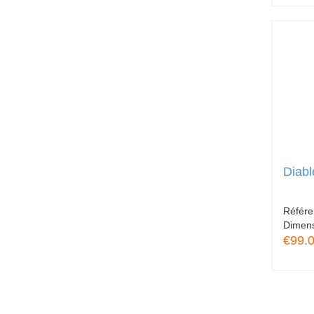
Diabl
Référ
Dimen
€99.