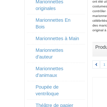
Marionnettes
ont été u
costumes 
originales
contrôler
marionnet
Marionnettes En
célébrité
des mario
Bois
original 
Marionnettes à Main
Produ
Marionnettes
d’auteur
1
Marionnettes
d’animaux
Poupée de
ventriloque
Théâtre de papier