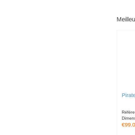
Meille
Pirat
Référ
Dimen
€99.