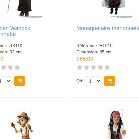
cien Warlock
Mousquetaire marionnett
nnette
ence:
RK110
Référence:
HT010
sion:
32 cm.
Dimension:
35 cm.
00
€88.00
Acheter
Qté
Acheter