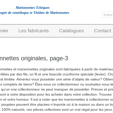
Marionnettes Tchèques
upée de ventriloque et Théâtre de Marionnettes
nier
Les fabricants
Catalogues
Contact
nnettes originales, page-3
nnettes et marionnettes originales sont fabriquées à partir de matériau
ôlées par des fils, un fil et une bascule cruciforme spéciale (levier). Ch
est limitée. Aimeriez-vous posséder une série d'objets de valeur? Obte
 complets de biens? Êtes-vous un collectionneur ou souhaitez-vous le 
 qu’un vrai collectionneur ne peut manquer de posséder. Princes et pr
ont à votre disposition pour les acheter dans votre collection. Trouve
on et votre humeur. Il est à noter que les marionnettes à collectionner s
les poupées peuvent être placées n’importe où à la maison ou dans un bure
 100% naturels, ces pièces collectives sont un vrai régal pour les yeux. L