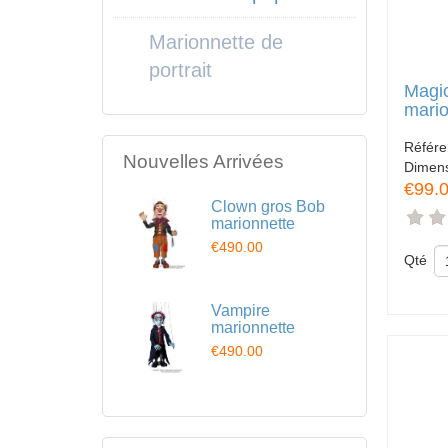
Marionnette de
portrait
Magi
mario
Référ
Nouvelles Arrivées
Dimen
€99.
Clown gros Bob
marionnette
€490.00
Qté
Vampire
marionnette
€490.00