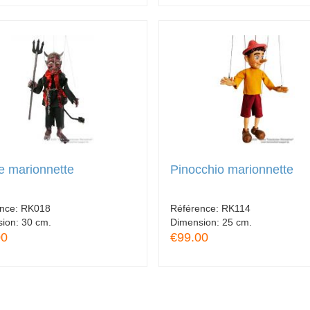
e marionnette
Pinocchio marionnette
ence:
RK018
Référence:
RK114
sion:
30 cm.
Dimension:
25 cm.
00
€99.00