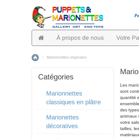
Po
À propos de nous
Votre Pa
::
Marionnettes originales
Accueil
Mario
Catégories
Les mario
sont contr
Marionnettes
quantité 
classiques en plâtre
ensembles
des types
animaux s
Marionettes
votre sal
décoratives
tailles, 
matériaux