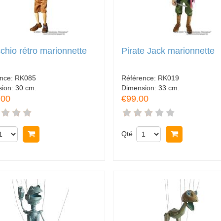
chio rétro marionnette
Pirate Jack marionnette
ence:
RK085
Référence:
RK019
sion:
30 cm.
Dimension:
33 cm.
.00
€99.00
Acheter
Qté
Acheter