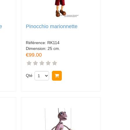
e
Pinocchio marionnette
Référence:
RK114
Dimension:
25 cm.
€99.00
Qté
Acheter