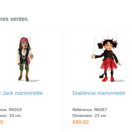
ures ventes
e Jack marionnette
Diablesse marionnette
ence:
RK019
Référence:
RK057
sion:
33 cm.
Dimension:
23 cm.
00
€99.00