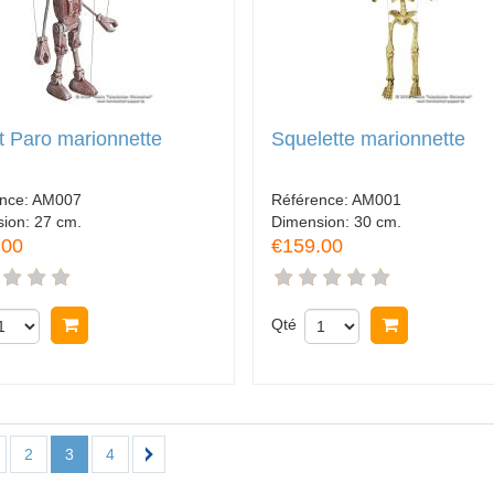
 Paro marionnette
Squelette marionnette
nce:
AM007
Référence:
AM001
sion:
27 cm.
Dimension:
30 cm.
.00
€159.00
Acheter
Qté
Acheter
2
3
4