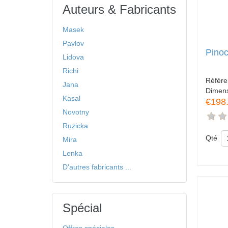
Auteurs & Fabricants
Masek
Pavlov
Pinoc
Lidova
Richi
Référ
Jana
Dimen
Kasal
€198
Novotny
Ruzicka
Qté
Mira
Lenka
D'autres fabricants ...
Spécial