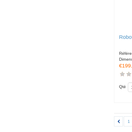
Robot
Référe
Dimen
€199
Qté
1