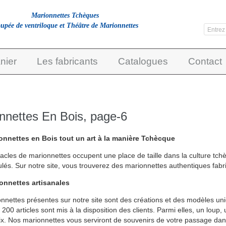
Marionnettes Tchèques
upée de ventriloque et Théâtre de Marionnettes
nier
Les fabricants
Catalogues
Contact
nnettes En Bois, page-6
onnettes en Bois tout un art à la manière Tchècque
acles de marionnettes occupent une place de taille dans la culture tchè
culés. Sur notre site, vous trouverez des marionnettes authentiques fab
onnettes artisanales
nnettes présentes sur notre site sont des créations et des modèles uniq
200 articles sont mis à la disposition des clients. Parmi elles, un loup
ix. Nos marionnettes vous serviront de souvenirs de votre passage da