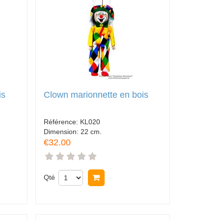
is
Clown marionnette en bois
Référence:
KL020
Dimension:
22 cm.
€32.00
Qté
Acheter