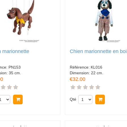
 marionnette
Chien marionnette en boi
ence:
PN153
Référence:
KL016
sion:
35 cm.
Dimension:
22 cm.
00
€32.00
Acheter
Qté
Acheter