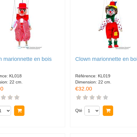
 marionnette en bois
Clown marionnette en bo
ence:
KL018
Référence:
KL019
sion:
22 cm.
Dimension:
22 cm.
00
€32.00
Acheter
Qté
Acheter