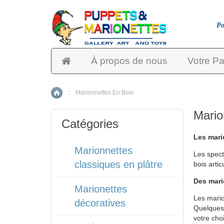
Po
À propos de nous
Votre Pa
::
Marionnettes En Bois
Accueil
Mario
Catégories
Les mari
Marionnettes
Les spect
classiques en plâtre
bois arti
Des mari
Marionettes
Les mario
décoratives
Quelques 
votre cho