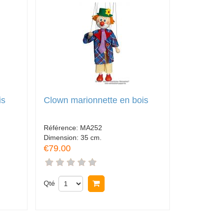
is
Clown marionnette en bois
Référence:
MA252
Dimension:
35 cm.
€79.00
Qté
Acheter