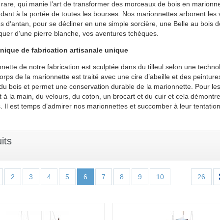
e rare, qui manie l’art de transformer des morceaux de bois en marionnet
dant à la portée de toutes les bourses. Nos marionnettes arborent les v
es d‘antan, pour se décliner en une simple sorcière, une Belle au boi
uer d’une pierre blanche, vos aventures tchèques.
nique de fabrication artisanale unique
nette de notre fabrication est sculptée dans du tilleul selon une techno
corps de la marionnette est traité avec une cire d’abeille et des peinture
 du bois et permet une conservation durable de la marionnette. Pour les
it à la main, du velours, du coton, un brocart et du cuir et cela démontr
s. Il est temps d’admirer nos marionnettes et succomber à leur tentation,
its
2
3
4
5
6
7
8
9
10
...
26