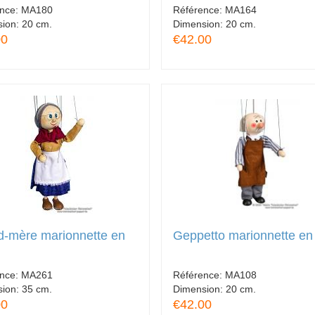
ence:
MA180
Référence:
MA164
sion:
20 cm.
Dimension:
20 cm.
00
€42.00
d-mère marionnette en
Geppetto marionnette en
ence:
MA261
Référence:
MA108
sion:
35 cm.
Dimension:
20 cm.
00
€42.00