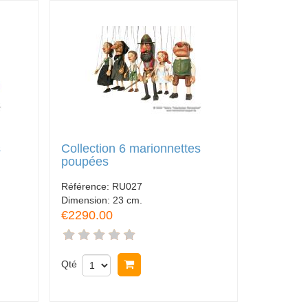
s
Collection 6 marionnettes
poupées
Référence:
RU027
Dimension:
23 cm.
€2290.00
Qté
Acheter