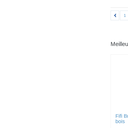
1
Meille
Fifi 
bois