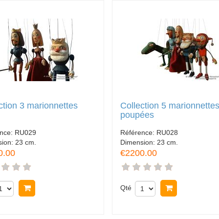
ction 3 marionnettes
Collection 5 marionnette
poupées
ence:
RU029
Référence:
RU028
sion:
23 cm.
Dimension:
23 cm.
0.00
€2200.00
Acheter
Qté
Acheter