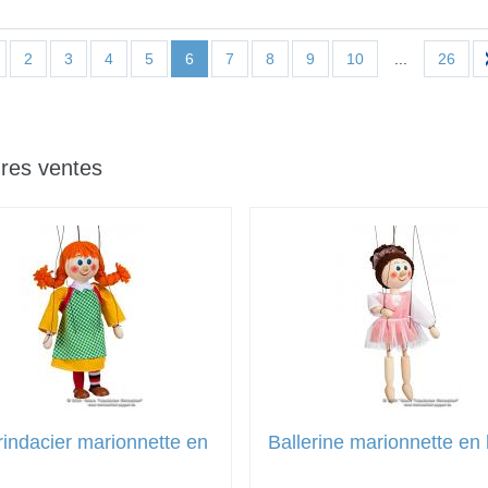
2
3
4
5
6
7
8
9
10
...
26
ures ventes
Brindacier marionnette en
Ballerine marionnette en 