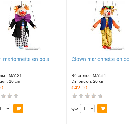
 marionnette en bois
Clown marionnette en bo
ence:
MA121
Référence:
MA154
sion:
20 cm.
Dimension:
20 cm.
00
€42.00
Acheter
Qté
Acheter