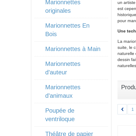
Marionnettes
un artist
est cepen
originales
historiqu
pour marq
Marionnettes En
Une tech
Bois
La marion
suite, le 
Marionnettes à Main
naturelle
dessin fa
Marionnettes
naturelle
d’auteur
Marionnettes
Produ
d’animaux
1
Poupée de
ventriloque
Théâtre de papier