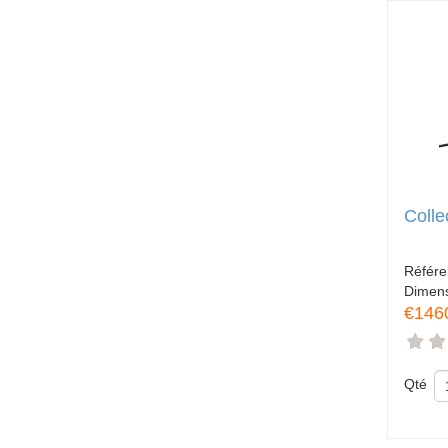
Colle
Référ
Dimen
€146
Qté