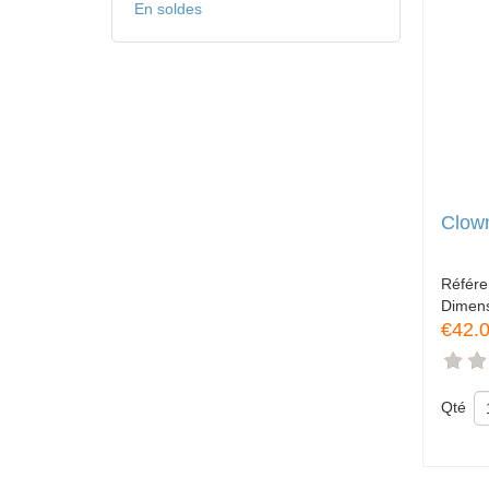
En soldes
Clown
Référ
Dimen
€42.
Qté