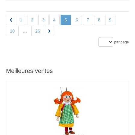
1
2
3
4
5
6
7
8
9
10
...
26
par page
Meilleures ventes