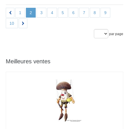
1
2
3
4
5
6
7
8
9
10
par page
Meilleures ventes