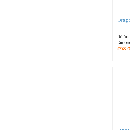
Drag
Référ
Dimen
€98.
Loup 