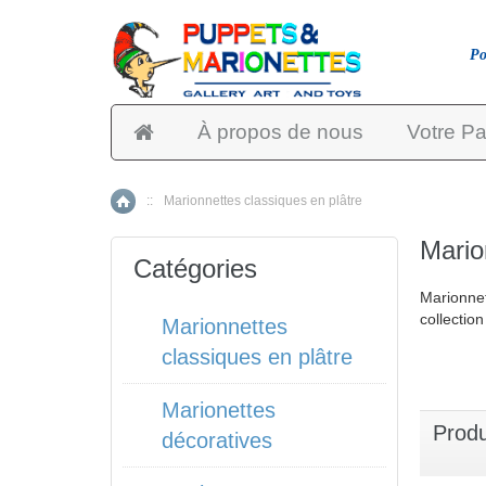
Po
À propos de nous
Votre Pa
::
Marionnettes classiques en plâtre
Accueil
Mario
Catégories
Marionnet
collectio
Marionnettes
classiques en plâtre
Marionettes
Produ
décoratives