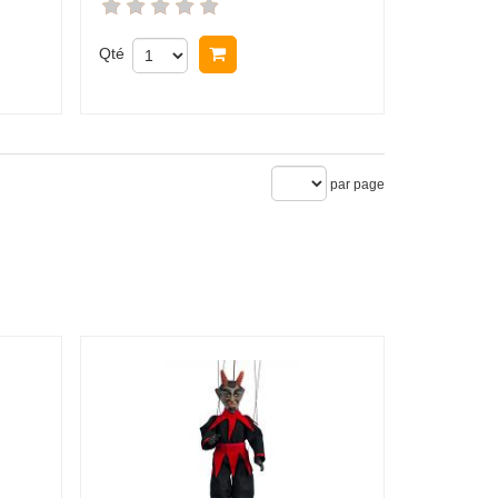
Qté
Acheter
par page