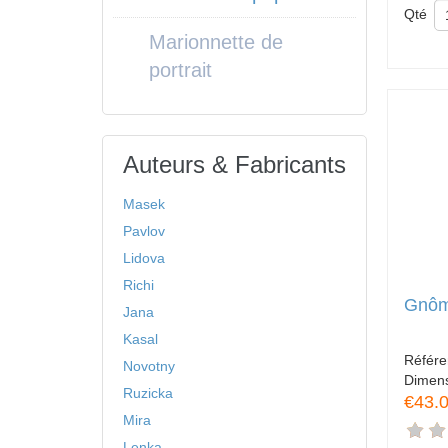
Qté
Marionnette de
portrait
Auteurs & Fabricants
Masek
Pavlov
Lidova
Richi
Gnôm
Jana
Kasal
Référ
Novotny
Dimen
Ruzicka
€43.
Mira
Lenka