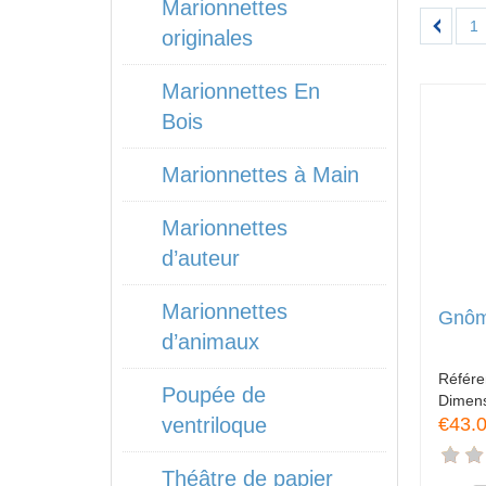
Marionnettes
1
originales
Marionnettes En
Bois
Marionnettes à Main
Marionnettes
d’auteur
Marionnettes
Gnôm
d’animaux
Référ
Poupée de
Dimen
€43.
ventriloque
Théâtre de papier