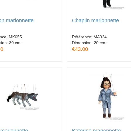
on marionnette
Chaplin marionnette
ence:
MK055
Référence:
MA024
sion:
30 cm.
Dimension:
20 cm.
00
€43.00
marionnette
Katerina marionnette