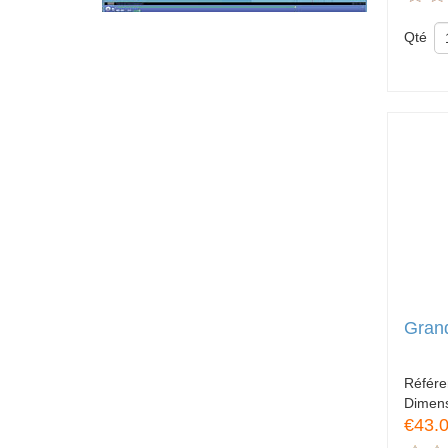
Qté
Gran
Référ
Dimen
€43.