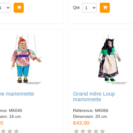
Acheter
Qté
Acheter
e marionnette
Grand mère Loup
marionnette
ence:
MK045
Référence:
MK066
sion:
16 cm.
Dimension:
20 cm.
00
€43.00