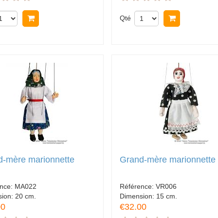
Acheter
Qté
Acheter
d-mère marionnette
Grand-mère marionnette
ence:
MA022
Référence:
VR006
sion:
20 cm.
Dimension:
15 cm.
00
€32.00