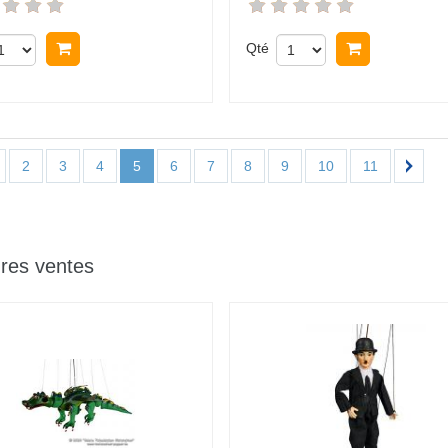
Acheter
Qté
Acheter
2
3
4
5
6
7
8
9
10
11
ures ventes