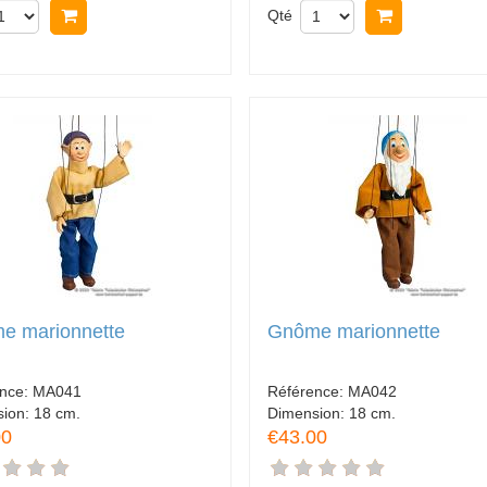
Acheter
Qté
Acheter
e marionnette
Gnôme marionnette
ence:
MA041
Référence:
MA042
sion:
18 cm.
Dimension:
18 cm.
00
€43.00