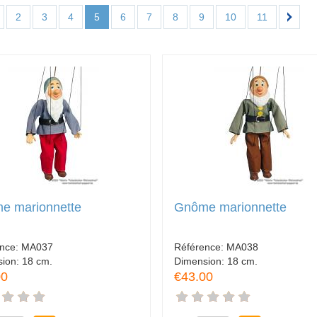
2
3
4
5
6
7
8
9
10
11
e marionnette
Gnôme marionnette
ence:
MA037
Référence:
MA038
sion:
18 cm.
Dimension:
18 cm.
00
€43.00