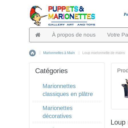
Po
À propos de nous
Votre Pa
::
Marionnettes à Main
::
Loup marionnette de mains
Accueil
Catégories
Prod
Marionnettes
classiques en plâtre
Marionettes
décoratives
Loup 