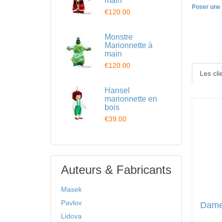
main
Poser une 
€120.00
Monstre
Marionnette à
main
€120.00
Les cl
Hansel
marionnette en
bois
€39.00
Auteurs & Fabricants
Masek
Pavlov
Dame
Lidova