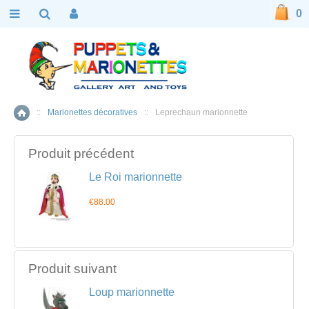
0
::
Marionettes décoratives
::
Leprechaun marionnette
Accueil
Produit précédent
Le Roi marionnette
€88.00
Produit suivant
Loup marionnette