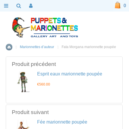
0
::
Marionnettes d’auteur
::
Fata Morgana marionnette poupée
Accueil
Produit précédent
Esprit eaux marionnette poupée
€560.00
Produit suivant
Fée marionnette poupée