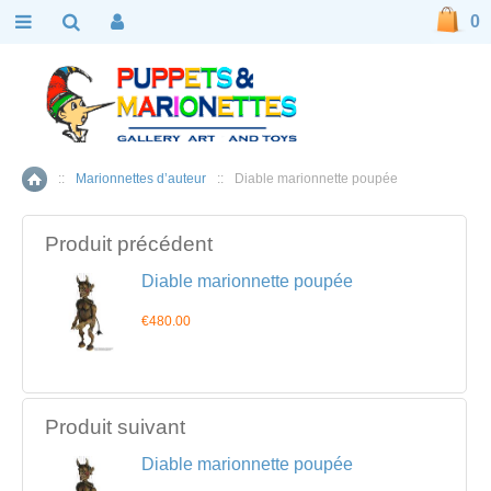
0
::
Marionnettes d’auteur
::
Diable marionnette poupée
Accueil
Produit précédent
Diable marionnette poupée
€480.00
Produit suivant
Diable marionnette poupée