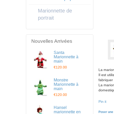
Marionnette de
portrait
Nouvelles Arrivées
Santa
Marionnette à
main
€120.00
La marion
Il est uti
Monstre
fabriquer
Marionnette à
La marion
main
domestiqu
€120.00
Pin it
Hansel
marionnette en
Poser une 