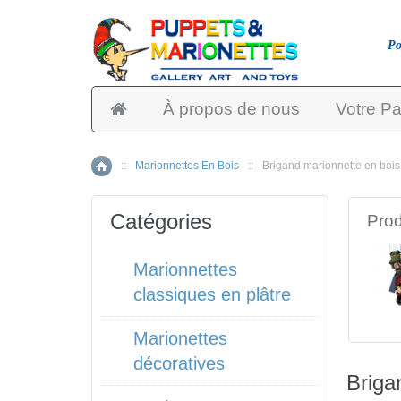
Po
À propos de nous
Votre Pa
::
Marionnettes En Bois
::
Brigand marionnette en bois
Accueil
Catégories
Prod
Marionnettes
classiques en plâtre
Marionettes
décoratives
Briga