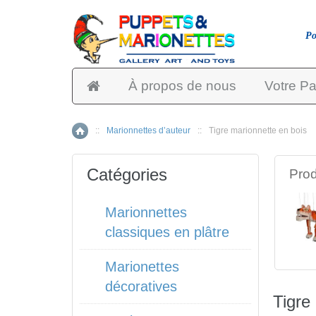
Po
À propos de nous
Votre Pa
::
Marionnettes d’auteur
::
Tigre marionnette en bois
Accueil
Catégories
Prod
Marionnettes
classiques en plâtre
Marionettes
décoratives
Tigre