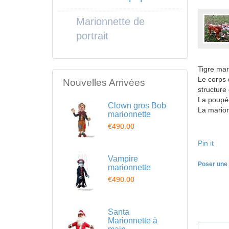
Marionnette de
portrait
Tigre mar
Le corps d
Nouvelles Arrivées
structure
La poupée
Clown gros Bob
La marion
marionnette
€490.00
Pin it
Vampire
Poser une 
marionnette
€490.00
Santa
Marionnette à