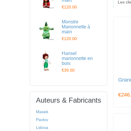
main
Les cl
€120.00
Monstre
Marionnette à
main
€120.00
Hansel
marionnette en
bois
€39.00
Gran
€246
Auteurs & Fabricants
Masek
Pavlov
Lidova