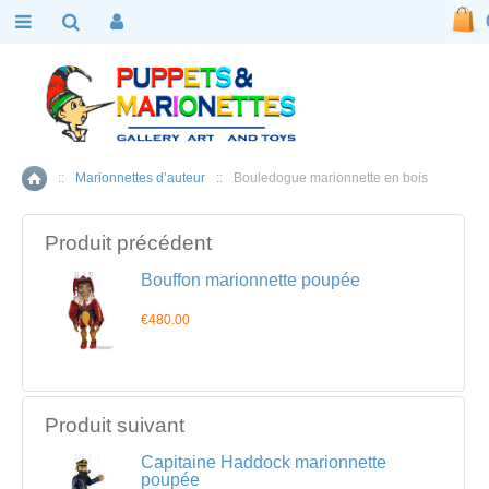
::
Marionnettes d’auteur
::
Bouledogue marionnette en bois
Accueil
Produit précédent
Bouffon marionnette poupée
€480.00
Produit suivant
Capitaine Haddock marionnette
poupée